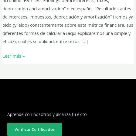
acrónimo: EBITDA: “Earnings before interests, taxes,
(A:
depreciation and amortization” o en español: “Resultados antes
amortization)
de intereses, impuestos, depreciación y amortización” Hemos ya
oído (y leído) constantemente sobre esta métrica financiera, sus
diferentes formas de calcularla (aquí explicaremos una simple y
eficaz), cuál es su utilidad, entre otros. […]
Leer más »
Aprende con nosotros y alcanza tu éxito
Verificar Certificados