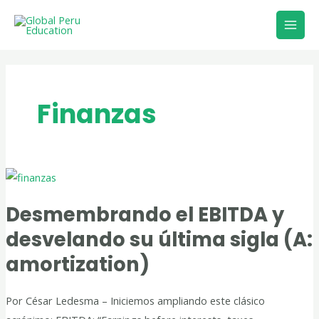
Ir
Main
al
Men
contenido
Finanzas
Desmembrando
el
Desmembrando el EBITDA y
EBITDA
y
desvelando su última sigla (A:
desvelando
amortization)
su
última
Por César Ledesma – Iniciemos ampliando este clásico
sigla