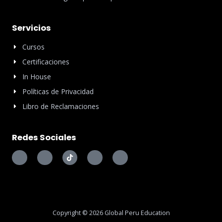
Servicios
Cursos
Certificaciones
In House
Políticas de Privacidad
Libro de Reclamaciones
Redes Sociales
I
I
T
I
I
c
c
i
c
c
o
o
k
o
o
n
n
t
n
n
-
-
o
-
-
f
i
k
l
y
a
n
i
o
c
s
n
u
e
t
k
t
Copyright © 2026 Global Peru Education
b
a
e
u