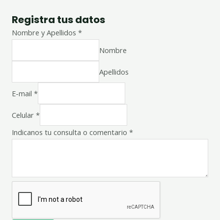
o
r
i
k
a
n
Registra tus datos
-
m
-
f
i
Nombre y Apellidos
*
n
Nombre
Apellidos
E-mail
*
Celular
*
Indicanos tu consulta o comentario
*