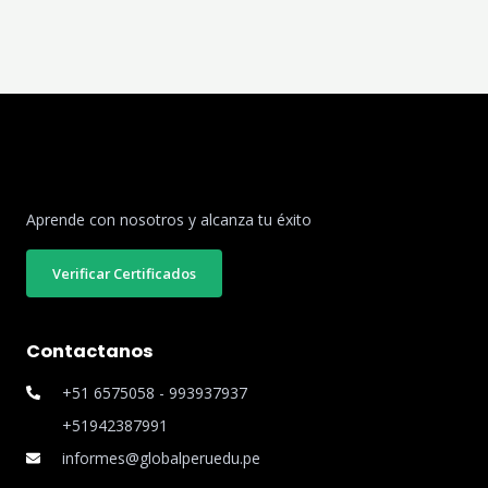
Aprende con nosotros y alcanza tu éxito
Verificar Certificados
Contactanos
+51 6575058 - 993937937
+51942387991
informes@globalperuedu.pe