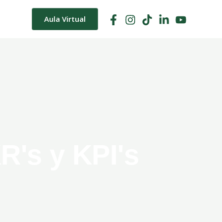
Aula Virtual
R's y KPI's